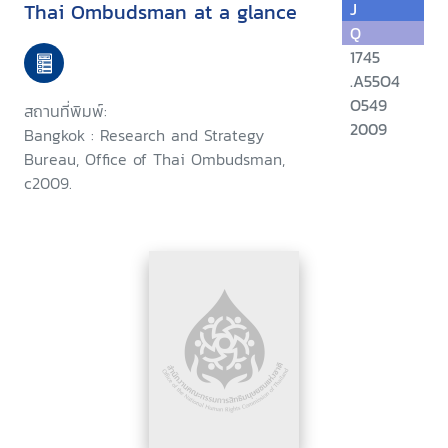
Thai Ombudsman at a glance
J
Q
1745
.A55O4
O549
สถานที่พิมพ์:
2009
Bangkok : Research and Strategy
Bureau, Office of Thai Ombudsman,
c2009.