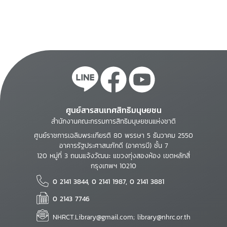
ศูนย์สารสนเทศสิทธิมนุษยชน
สำนักงานคณะกรรมการสิทธิมนุษยชนแห่งชาติ
ศูนย์ราชการเฉลิมพระเกียรติ 80 พรรษา 5 ธันวาคม 2550
อาคารรัฐประศาสนภักดี (อาคารบี) ชั้น 7
120 หมู่ที่ 3 ถนนแจ้งวัฒนะ แขวงทุ่งสองห้อง เขตหลักสี่
กรุงเทพฯ 10210
0 2141 3844, 0 2141 1987, 0 2141 3881
0 2143 7746
NHRCT.Library@gmail.com; library@nhrc.or.th