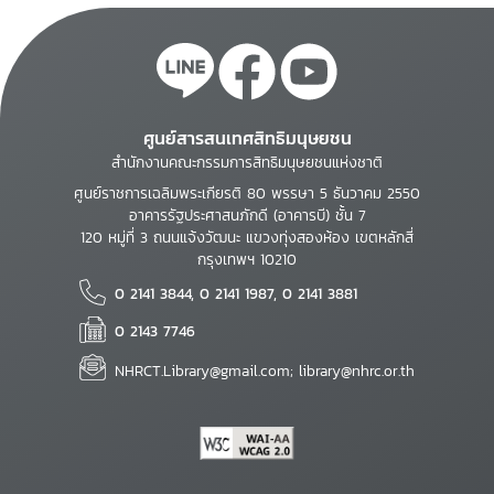
ศูนย์สารสนเทศสิทธิมนุษยชน
สำนักงานคณะกรรมการสิทธิมนุษยชนแห่งชาติ
ศูนย์ราชการเฉลิมพระเกียรติ 80 พรรษา 5 ธันวาคม 2550
อาคารรัฐประศาสนภักดี (อาคารบี) ชั้น 7
120 หมู่ที่ 3 ถนนแจ้งวัฒนะ แขวงทุ่งสองห้อง เขตหลักสี่
กรุงเทพฯ 10210
0 2141 3844, 0 2141 1987, 0 2141 3881
0 2143 7746
NHRCT.Library@gmail.com; library@nhrc.or.th