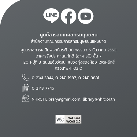
ศูนย์สารสนเทศสิทธิมนุษยชน
สำนักงานคณะกรรมการสิทธิมนุษยชนแห่งชาติ
ศูนย์ราชการเฉลิมพระเกียรติ 80 พรรษา 5 ธันวาคม 2550
อาคารรัฐประศาสนภักดี (อาคารบี) ชั้น 7
120 หมู่ที่ 3 ถนนแจ้งวัฒนะ แขวงทุ่งสองห้อง เขตหลักสี่
กรุงเทพฯ 10210
0 2141 3844, 0 2141 1987, 0 2141 3881
0 2143 7746
NHRCT.Library@gmail.com; library@nhrc.or.th