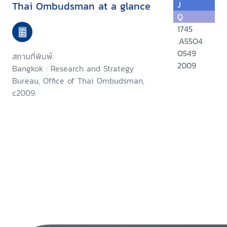
Thai Ombudsman at a glance
J
Q
1745
.A55O4
O549
สถานที่พิมพ์:
2009
Bangkok : Research and Strategy
Bureau, Office of Thai Ombudsman,
c2009.