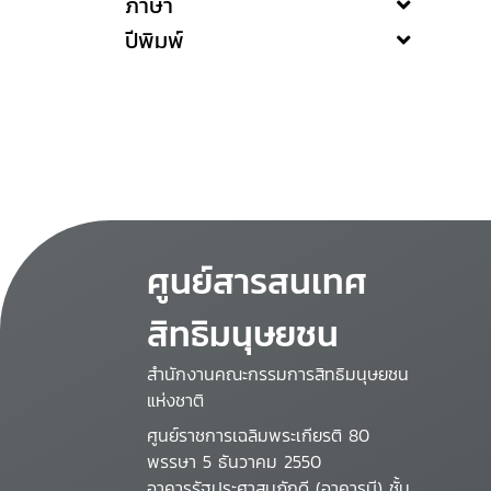
ภาษา
ปีพิมพ์
ศูนย์สารสนเทศ
สิทธิมนุษยชน
สำนักงานคณะกรรมการสิทธิมนุษยชน
แห่งชาติ
ศูนย์ราชการเฉลิมพระเกียรติ 80
พรรษา 5 ธันวาคม 2550
อาคารรัฐประศาสนภักดี (อาคารบี) ชั้น