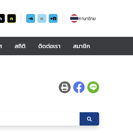
+ก
ก
ก
ก
ภาษาไทย
-ก
ศ
สถิติ
ติดต่อเรา
สมาชิก