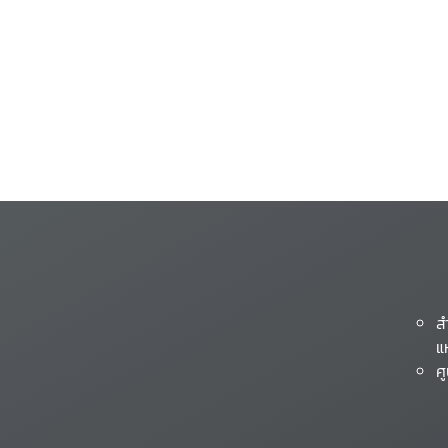
ส
แ
ศ