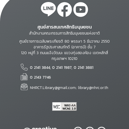
ศูนย์สารสนเทศสิทธิมนุษยชน
สำนักงานคณะกรรมการสิทธิมนุษยชนแห่งชาติ
ศูนย์ราชการเฉลิมพระเกียรติ 80 พรรษา 5 ธันวาคม 2550
อาคารรัฐประศาสนภักดี (อาคารบี) ชั้น 7
120 หมู่ที่ 3 ถนนแจ้งวัฒนะ แขวงทุ่งสองห้อง เขตหลักสี่
กรุงเทพฯ 10210
0 2141 3844, 0 2141 1987, 0 2141 3881
0 2143 7746
NHRCT.Library@gmail.com; library@nhrc.or.th