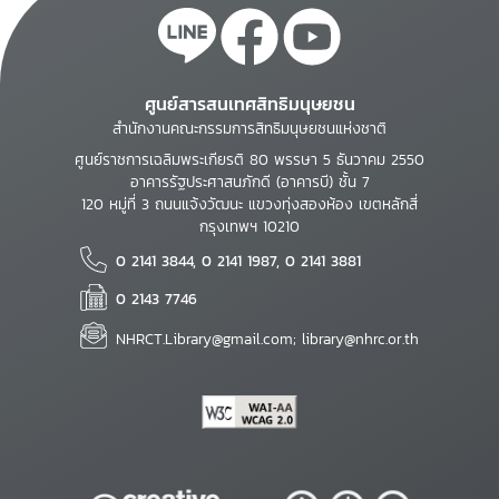
ศูนย์สารสนเทศสิทธิมนุษยชน
สำนักงานคณะกรรมการสิทธิมนุษยชนแห่งชาติ
ศูนย์ราชการเฉลิมพระเกียรติ 80 พรรษา 5 ธันวาคม 2550
อาคารรัฐประศาสนภักดี (อาคารบี) ชั้น 7
120 หมู่ที่ 3 ถนนแจ้งวัฒนะ แขวงทุ่งสองห้อง เขตหลักสี่
กรุงเทพฯ 10210
0 2141 3844, 0 2141 1987, 0 2141 3881
0 2143 7746
NHRCT.Library@gmail.com; library@nhrc.or.th