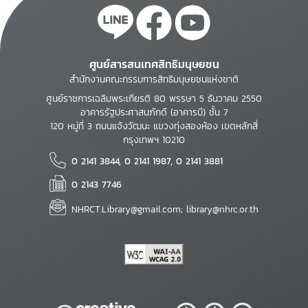
ศูนย์สารสนเทศสิทธิมนุษยชน
สำนักงานคณะกรรมการสิทธิมนุษยชนแห่งชาติ
ศูนย์ราชการเฉลิมพระเกียรติ 80 พรรษา 5 ธันวาคม 2550
อาคารรัฐประศาสนภักดี (อาคารบี) ชั้น 7
120 หมู่ที่ 3 ถนนแจ้งวัฒนะ แขวงทุ่งสองห้อง เขตหลักสี่
กรุงเทพฯ 10210
0 2141 3844, 0 2141 1987, 0 2141 3881
0 2143 7746
NHRCT.Library@gmail.com; library@nhrc.or.th