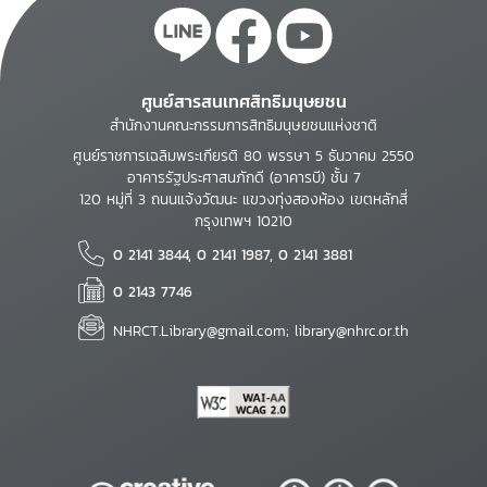
ศูนย์สารสนเทศสิทธิมนุษยชน
สำนักงานคณะกรรมการสิทธิมนุษยชนแห่งชาติ
ศูนย์ราชการเฉลิมพระเกียรติ 80 พรรษา 5 ธันวาคม 2550
อาคารรัฐประศาสนภักดี (อาคารบี) ชั้น 7
120 หมู่ที่ 3 ถนนแจ้งวัฒนะ แขวงทุ่งสองห้อง เขตหลักสี่
กรุงเทพฯ 10210
0 2141 3844, 0 2141 1987, 0 2141 3881
0 2143 7746
NHRCT.Library@gmail.com; library@nhrc.or.th