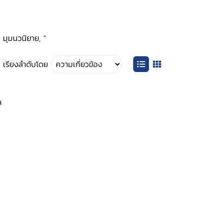
 มุมนวนิยาย, ”
เรียงลำดับโดย
ล