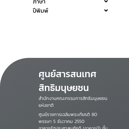
ภาษา
ปีพิมพ์
ศูนย์สารสนเทศ
สิทธิมนุษยชน
สำนักงานคณะกรรมการสิทธิมนุษยชน
แห่งชาติ
ศูนย์ราชการเฉลิมพระเกียรติ 80
พรรษา 5 ธันวาคม 2550
อาคารรัฐประศาสนภักดี (อาคารบี) ชั้น