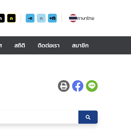
+ก
ก
ก
ก
ภาษาไทย
-ก
ศ
สถิติ
ติดต่อเรา
สมาชิก