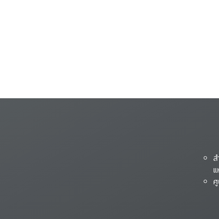
ส
แ
ศ