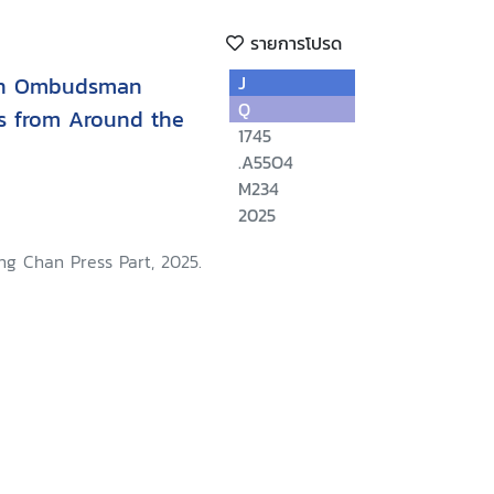
รายการโปรด
in Ombudsman
J
Q
es from Around the
1745
.A55O4
M234
2025
ng Chan Press Part, 2025.