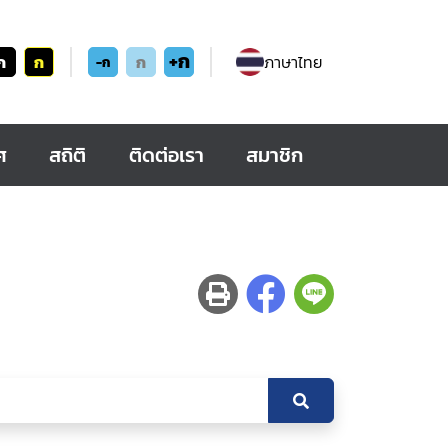
+ก
ก
ก
ก
ภาษาไทย
-ก
ศ
สถิติ
ติดต่อเรา
สมาชิก