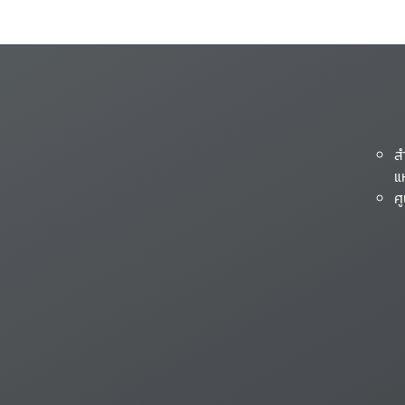
ส
แ
ศ