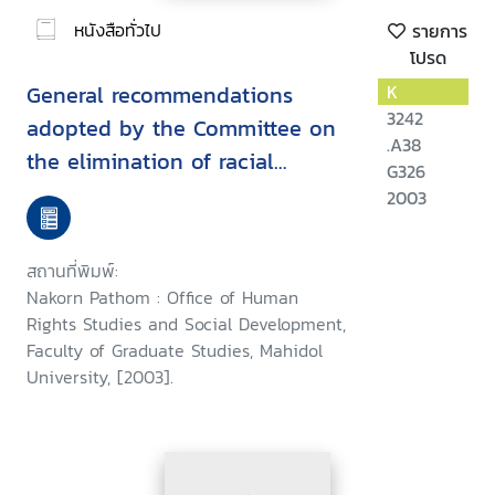
หนังสือทั่วไป
รายการ
โปรด
General recommendations
K
3242
adopted by the Committee on
.A38
the elimination of racial
G326
discrimination
2003
สถานที่พิมพ์:
Nakorn Pathom : Office of Human
Rights Studies and Social Development,
Faculty of Graduate Studies, Mahidol
University, [2003].