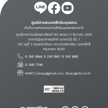
ศูนย์สารสนเทศสิทธิมนุษยชน
สำนักงานคณะกรรมการสิทธิมนุษยชนแห่งชาติ
ศูนย์ราชการเฉลิมพระเกียรติ 80 พรรษา 5 ธันวาคม 2550
อาคารรัฐประศาสนภักดี (อาคารบี) ชั้น 7
120 หมู่ที่ 3 ถนนแจ้งวัฒนะ แขวงทุ่งสองห้อง เขตหลักสี่
กรุงเทพฯ 10210
0 2141 3844, 0 2141 1987, 0 2141 3881
0 2143 7746
NHRCT.Library@gmail.com; library@nhrc.or.th