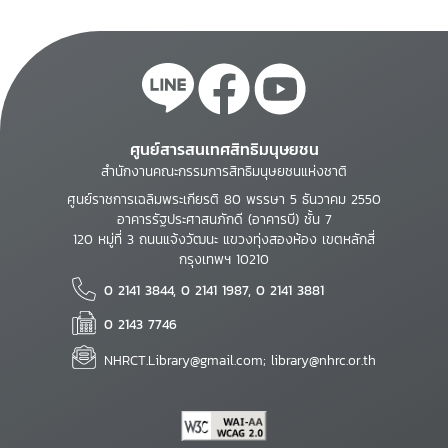
ศูนย์สารสนเทศสิทธิมนุษยชน
สำนักงานคณะกรรมการสิทธิมนุษยชนแห่งชาติ
ศูนย์ราชการเฉลิมพระเกียรติ 80 พรรษา 5 ธันวาคม 2550
อาคารรัฐประศาสนภักดี (อาคารบี) ชั้น 7
120 หมู่ที่ 3 ถนนแจ้งวัฒนะ แขวงทุ่งสองห้อง เขตหลักสี่
กรุงเทพฯ 10210
0 2141 3844, 0 2141 1987, 0 2141 3881
0 2143 7746
NHRCT.Library@gmail.com; library@nhrc.or.th