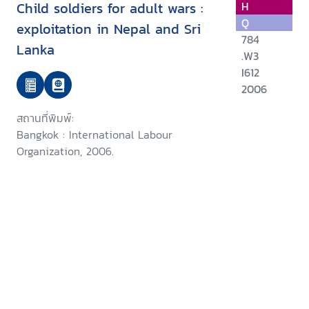
Child soldiers for adult wars :
H
Q
exploitation in Nepal and Sri
784
Lanka
.W3
I612
2006
สถานที่พิมพ์:
Bangkok : International Labour
Organization, 2006.