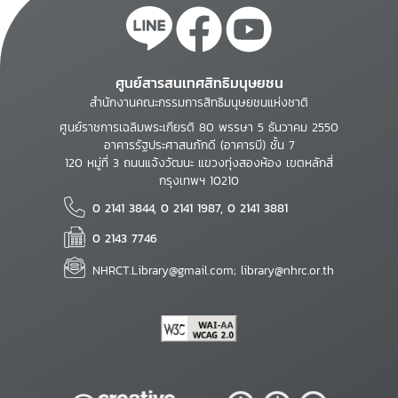
ศูนย์สารสนเทศสิทธิมนุษยชน
สำนักงานคณะกรรมการสิทธิมนุษยชนแห่งชาติ
ศูนย์ราชการเฉลิมพระเกียรติ 80 พรรษา 5 ธันวาคม 2550
อาคารรัฐประศาสนภักดี (อาคารบี) ชั้น 7
120 หมู่ที่ 3 ถนนแจ้งวัฒนะ แขวงทุ่งสองห้อง เขตหลักสี่
กรุงเทพฯ 10210
0 2141 3844, 0 2141 1987, 0 2141 3881
0 2143 7746
NHRCT.Library@gmail.com; library@nhrc.or.th