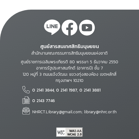
ศูนย์สารสนเทศสิทธิมนุษยชน
สำนักงานคณะกรรมการสิทธิมนุษยชนแห่งชาติ
ศูนย์ราชการเฉลิมพระเกียรติ 80 พรรษา 5 ธันวาคม 2550
อาคารรัฐประศาสนภักดี (อาคารบี) ชั้น 7
120 หมู่ที่ 3 ถนนแจ้งวัฒนะ แขวงทุ่งสองห้อง เขตหลักสี่
กรุงเทพฯ 10210
0 2141 3844, 0 2141 1987, 0 2141 3881
0 2143 7746
NHRCT.Library@gmail.com; library@nhrc.or.th