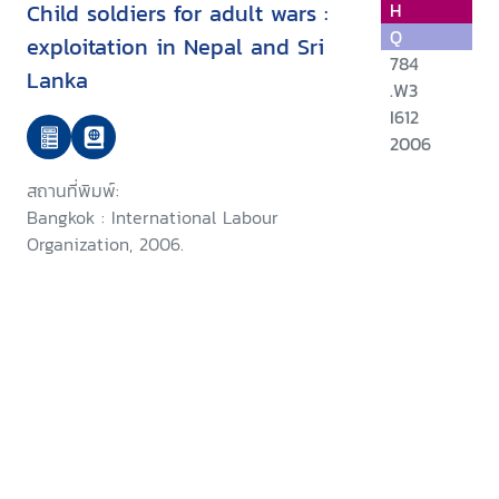
Child soldiers for adult wars :
H
Q
exploitation in Nepal and Sri
784
Lanka
.W3
I612
2006
สถานที่พิมพ์:
Bangkok : International Labour
Organization, 2006.