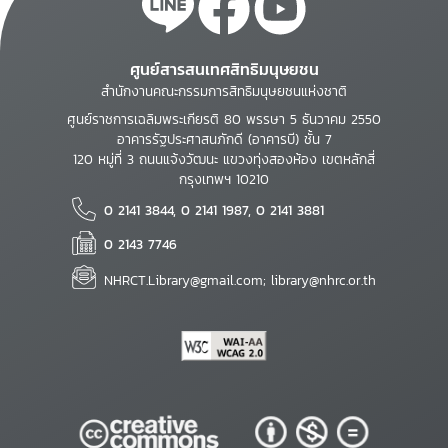
ศูนย์สารสนเทศสิทธิมนุษยชน
สำนักงานคณะกรรมการสิทธิมนุษยชนแห่งชาติ
ศูนย์ราชการเฉลิมพระเกียรติ 80 พรรษา 5 ธันวาคม 2550
อาคารรัฐประศาสนภักดี (อาคารบี) ชั้น 7
120 หมู่ที่ 3 ถนนแจ้งวัฒนะ แขวงทุ่งสองห้อง เขตหลักสี่
กรุงเทพฯ 10210
0 2141 3844, 0 2141 1987, 0 2141 3881
0 2143 7746
NHRCT.Library@gmail.com; library@nhrc.or.th