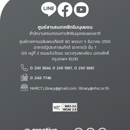
ศูนย์สารสนเทศสิทธิมนุษยชน
สำนักงานคณะกรรมการสิทธิมนุษยชนแห่งชาติ
ศูนย์ราชการเฉลิมพระเกียรติ 80 พรรษา 5 ธันวาคม 2550
อาคารรัฐประศาสนภักดี (อาคารบี) ชั้น 7
120 หมู่ที่ 3 ถนนแจ้งวัฒนะ แขวงทุ่งสองห้อง เขตหลักสี่
กรุงเทพฯ 10210
0 2141 3844, 0 2141 1987, 0 2141 3881
0 2143 7746
NHRCT.Library@gmail.com; library@nhrc.or.th