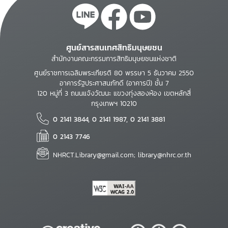
ศูนย์สารสนเทศสิทธิมนุษยชน
สำนักงานคณะกรรมการสิทธิมนุษยชนแห่งชาติ
ศูนย์ราชการเฉลิมพระเกียรติ 80 พรรษา 5 ธันวาคม 2550
อาคารรัฐประศาสนภักดี (อาคารบี) ชั้น 7
120 หมู่ที่ 3 ถนนแจ้งวัฒนะ แขวงทุ่งสองห้อง เขตหลักสี่
กรุงเทพฯ 10210
0 2141 3844, 0 2141 1987, 0 2141 3881
0 2143 7746
NHRCT.Library@gmail.com; library@nhrc.or.th