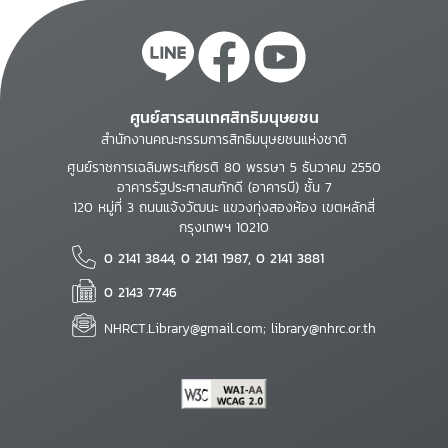
ศูนย์สารสนเทศสิทธิมนุษยชน
สำนักงานคณะกรรมการสิทธิมนุษยชนแห่งชาติ
ศูนย์ราชการเฉลิมพระเกียรติ 80 พรรษา 5 ธันวาคม 2550
อาคารรัฐประศาสนภักดี (อาคารบี) ชั้น 7
120 หมู่ที่ 3 ถนนแจ้งวัฒนะ แขวงทุ่งสองห้อง เขตหลักสี่
กรุงเทพฯ 10210
0 2141 3844, 0 2141 1987, 0 2141 3881
0 2143 7746
NHRCT.Library@gmail.com; library@nhrc.or.th