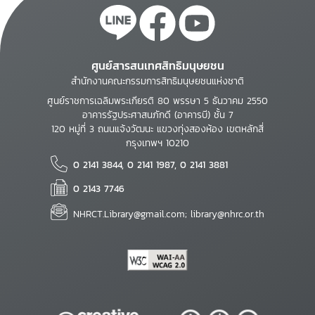
ศูนย์สารสนเทศสิทธิมนุษยชน
สำนักงานคณะกรรมการสิทธิมนุษยชนแห่งชาติ
ศูนย์ราชการเฉลิมพระเกียรติ 80 พรรษา 5 ธันวาคม 2550
อาคารรัฐประศาสนภักดี (อาคารบี) ชั้น 7
120 หมู่ที่ 3 ถนนแจ้งวัฒนะ แขวงทุ่งสองห้อง เขตหลักสี่
กรุงเทพฯ 10210
0 2141 3844, 0 2141 1987, 0 2141 3881
0 2143 7746
NHRCT.Library@gmail.com; library@nhrc.or.th