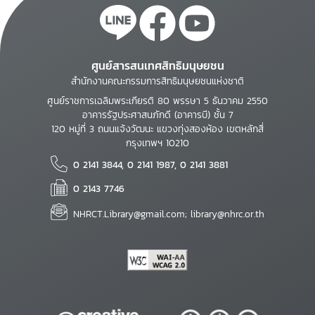
ศูนย์สารสนเทศสิทธิมนุษยชน
สำนักงานคณะกรรมการสิทธิมนุษยชนแห่งชาติ
ศูนย์ราชการเฉลิมพระเกียรติ 80 พรรษา 5 ธันวาคม 2550
อาคารรัฐประศาสนภักดี (อาคารบี) ชั้น 7
120 หมู่ที่ 3 ถนนแจ้งวัฒนะ แขวงทุ่งสองห้อง เขตหลักสี่
กรุงเทพฯ 10210
0 2141 3844, 0 2141 1987, 0 2141 3881
0 2143 7746
NHRCT.Library@gmail.com; library@nhrc.or.th