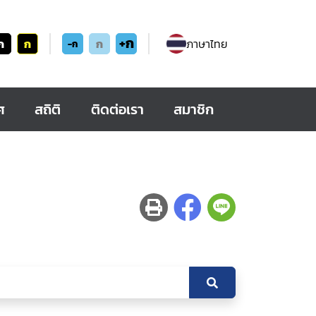
+ก
ก
ก
ก
ภาษาไทย
-ก
ศ
สถิติ
ติดต่อเรา
สมาชิก