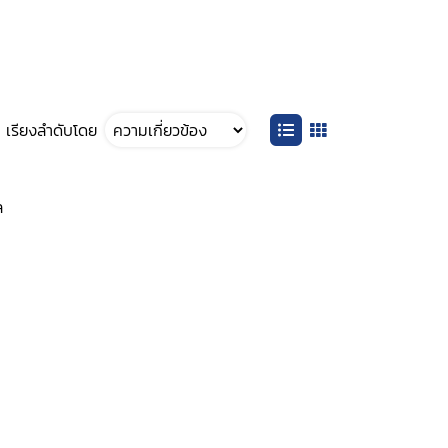
เรียงลำดับโดย
ล