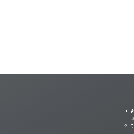
ส
แ
ศ