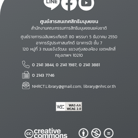
ศูนย์สารสนเทศสิทธิมนุษยชน
สำนักงานคณะกรรมการสิทธิมนุษยชนแห่งชาติ
ศูนย์ราชการเฉลิมพระเกียรติ 80 พรรษา 5 ธันวาคม 2550
อาคารรัฐประศาสนภักดี (อาคารบี) ชั้น 7
120 หมู่ที่ 3 ถนนแจ้งวัฒนะ แขวงทุ่งสองห้อง เขตหลักสี่
กรุงเทพฯ 10210
0 2141 3844, 0 2141 1987, 0 2141 3881
0 2143 7746
NHRCT.Library@gmail.com; library@nhrc.or.th