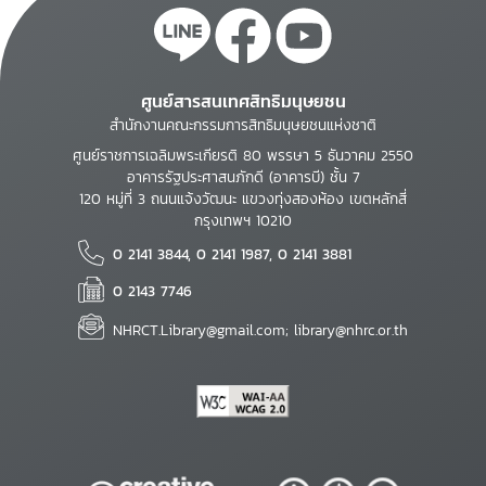
ศูนย์สารสนเทศสิทธิมนุษยชน
สำนักงานคณะกรรมการสิทธิมนุษยชนแห่งชาติ
ศูนย์ราชการเฉลิมพระเกียรติ 80 พรรษา 5 ธันวาคม 2550
อาคารรัฐประศาสนภักดี (อาคารบี) ชั้น 7
120 หมู่ที่ 3 ถนนแจ้งวัฒนะ แขวงทุ่งสองห้อง เขตหลักสี่
กรุงเทพฯ 10210
0 2141 3844, 0 2141 1987, 0 2141 3881
0 2143 7746
NHRCT.Library@gmail.com; library@nhrc.or.th