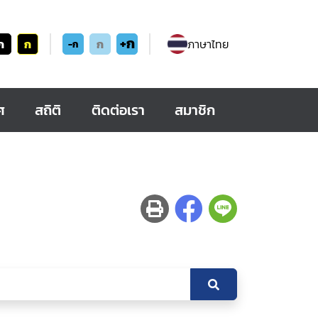
+ก
ก
ก
ก
ภาษาไทย
-ก
ศ
สถิติ
ติดต่อเรา
สมาชิก