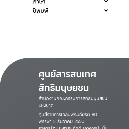
ภาษา
ปีพิมพ์
ศูนย์สารสนเทศ
สิทธิมนุษยชน
สำนักงานคณะกรรมการสิทธิมนุษยชน
แห่งชาติ
ศูนย์ราชการเฉลิมพระเกียรติ 80
พรรษา 5 ธันวาคม 2550
อาคารรัฐประศาสนภักดี (อาคารบี) ชั้น