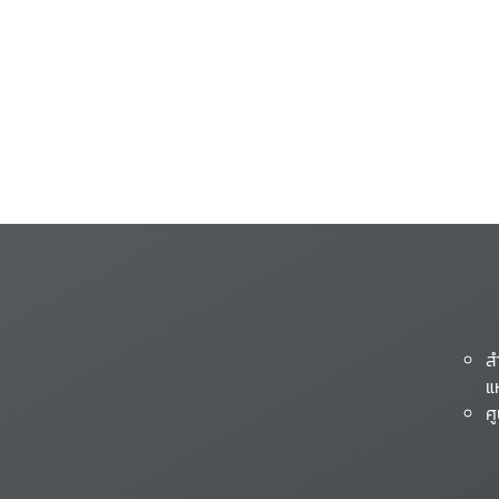
ส
แ
ศ