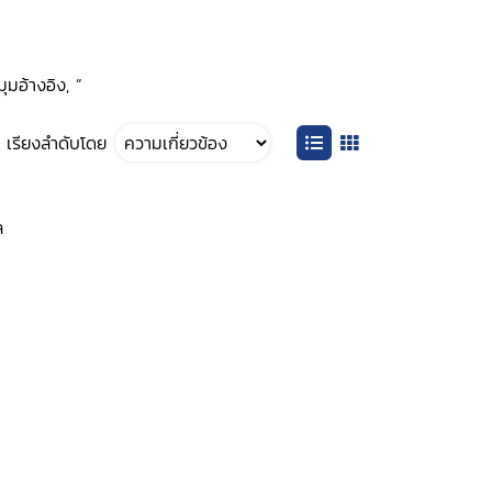
ุมอ้างอิง, ”
เรียงลำดับโดย
ล