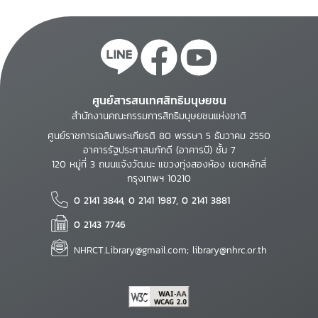
ศูนย์สารสนเทศสิทธิมนุษยชน
สำนักงานคณะกรรมการสิทธิมนุษยชนแห่งชาติ
ศูนย์ราชการเฉลิมพระเกียรติ 80 พรรษา 5 ธันวาคม 2550
อาคารรัฐประศาสนภักดี (อาคารบี) ชั้น 7
120 หมู่ที่ 3 ถนนแจ้งวัฒนะ แขวงทุ่งสองห้อง เขตหลักสี่
กรุงเทพฯ 10210
0 2141 3844, 0 2141 1987, 0 2141 3881
0 2143 7746
NHRCT.Library@gmail.com; library@nhrc.or.th