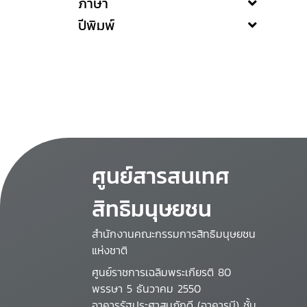
ภาษา
ปีพิมพ์
ศูนย์สารสนเทศ
สิทธิมนุษยชน
สำนักงานคณะกรรมการสิทธิมนุษยชน
แห่งชาติ
ศูนย์ราชการเฉลิมพระเกียรติ 80
พรรษา 5 ธันวาคม 2550
อาคารรัฐประศาสนภักดี (อาคารบี) ชั้น