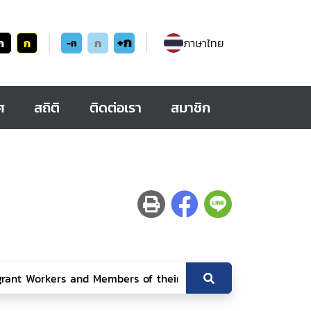
+ก
ก
ก
ก
ภาษาไทย
-ก
ศ
สถิติ
ติดต่อเรา
สมาชิก