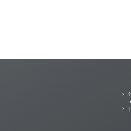
ส
แ
ศ