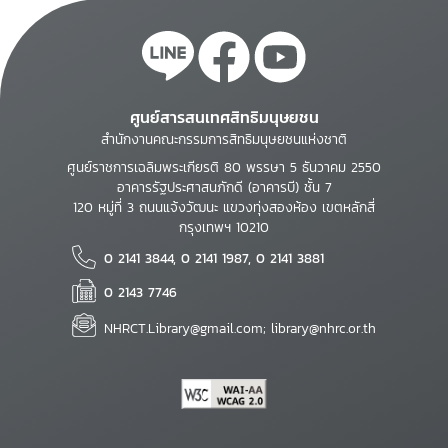
ศูนย์สารสนเทศสิทธิมนุษยชน
สำนักงานคณะกรรมการสิทธิมนุษยชนแห่งชาติ
ศูนย์ราชการเฉลิมพระเกียรติ 80 พรรษา 5 ธันวาคม 2550
อาคารรัฐประศาสนภักดี (อาคารบี) ชั้น 7
120 หมู่ที่ 3 ถนนแจ้งวัฒนะ แขวงทุ่งสองห้อง เขตหลักสี่
กรุงเทพฯ 10210
0 2141 3844, 0 2141 1987, 0 2141 3881
0 2143 7746
NHRCT.Library@gmail.com; library@nhrc.or.th