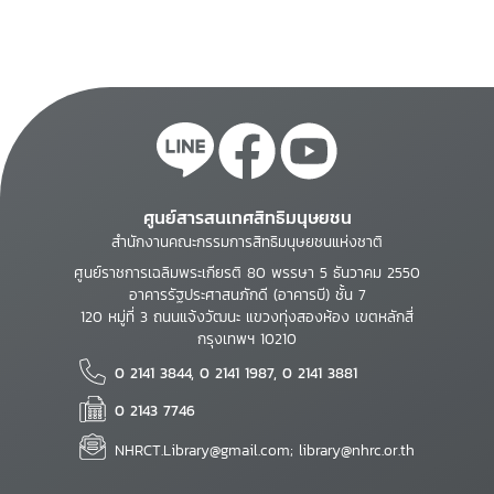
ศูนย์สารสนเทศสิทธิมนุษยชน
สำนักงานคณะกรรมการสิทธิมนุษยชนแห่งชาติ
ศูนย์ราชการเฉลิมพระเกียรติ 80 พรรษา 5 ธันวาคม 2550
อาคารรัฐประศาสนภักดี (อาคารบี) ชั้น 7
120 หมู่ที่ 3 ถนนแจ้งวัฒนะ แขวงทุ่งสองห้อง เขตหลักสี่
กรุงเทพฯ 10210
0 2141 3844, 0 2141 1987, 0 2141 3881
0 2143 7746
NHRCT.Library@gmail.com; library@nhrc.or.th