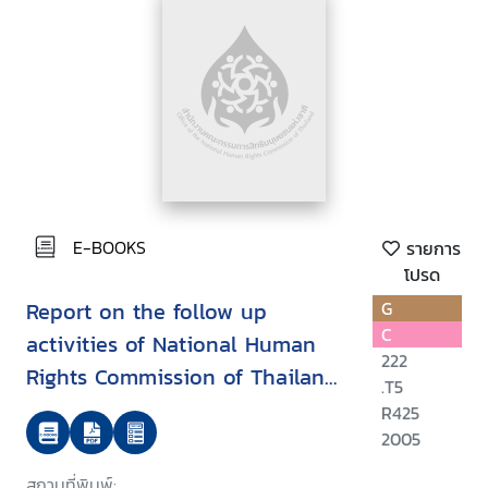
E-BOOKS
รายการ
โปรด
Report on the follow up
G
C
activities of National Human
222
Rights Commission of Thailand
.T5
on the APF-Brookings/Bern
R425
project on internally displaced
2005
persons
สถานที่พิมพ์: