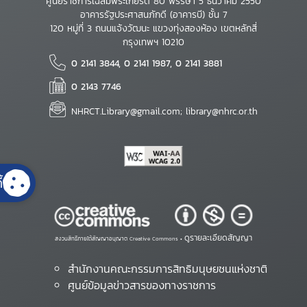
ศูนย์ราชการเฉลิมพระเกียรติ 80 พรรษา 5 ธันวาคม 2550
อาคารรัฐประศาสนภักดี (อาคารบี) ชั้น 7
120 หมู่ที่ 3 ถนนแจ้งวัฒนะ แขวงทุ่งสองห้อง เขตหลักสี่
กรุงเทพฯ 10210
0 2141 3844, 0 2141 1987, 0 2141 3881
0 2143 7746
NHRCT.Library@gmail.com; library@nhrc.or.th
้
ดูรายละเอียดสัญญา
สงวนสิทธิ์ภายใต้สัญญาอนุญาต Creative Commons •
สำนักงานคณะกรรมการสิทธิมนุษยชนแห่งชาติ
ศูนย์ข้อมูลข่าวสารของทางราชการ