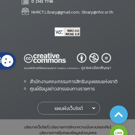
0 2143 7746
NHRCT.Library@gmail.com; library@nhrc.or.th
้
ดูรายละเอียดสัญญา
สงวนสิทธิ์ภายใต้สัญญาอนุญาต Creative Commons •
สำนักงานคณะกรรมการสิทธิมนุษยชนแห่งชาติ
ศูนย์ข้อมูลข่าวสารของทางราชการ
แผนผังเว็บไซต์
นโยบายเว็บไซต์
นโยบายการรักษาความมั่นคงปลอดภัย
นโยบายการคุ้มครองข้อมูลส่วนบุคคล