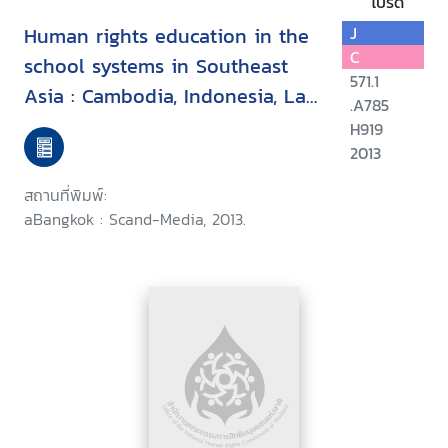
โปรด
Human rights education in the
J
C
school systems in Southeast
571.1
Asia : Cambodia, Indonesia, Lao
.A785
PDR, and Thailand
H919
2013
สถานที่พิมพ์:
aBangkok : Scand-Media, 2013.