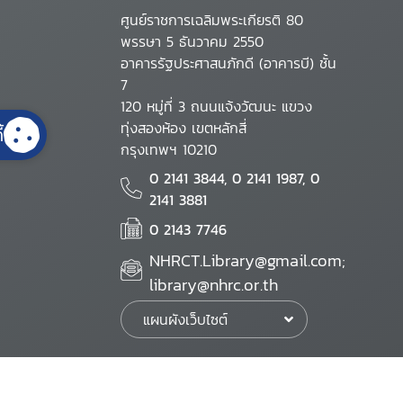
ศูนย์ราชการเฉลิมพระเกียรติ 80
พรรษา 5 ธันวาคม 2550
อาคารรัฐประศาสนภักดี (อาคารบี) ชั้น
7
120 หมู่ที่ 3 ถนนแจ้งวัฒนะ แขวง
ทุ่งสองห้อง เขตหลักสี่
้
กรุงเทพฯ 10210
0 2141 3844, 0 2141 1987, 0
2141 3881
0 2143 7746
NHRCT.Library@gmail.com;
library@nhrc.or.th
แผนผังเว็บไซต์
นโยบายเว็บไซต์
นโยบายการรักษาความมั่นคงปลอดภัย
นโยบายการคุ้มครองข