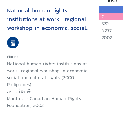
โปรด
National human rights
J
C
institutions at work : regional
572
workshop in economic, social
N277
and cultural rights, Manila
2002
Philippines, November 5-11,
2000
ผู้แต่ง:
National human rights institutions at
work : regional workshop in economic,
social and cultural rights (2000 :
Philippines)
สถานที่พิมพ์:
Montreal : Canadian Human Rights
Foundation, 2002.