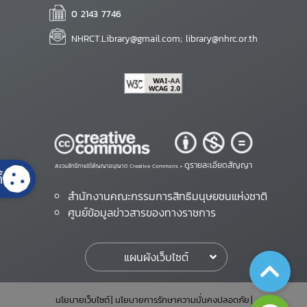
0 2143 7746
NHRCT.Library@gmail.com; library@nhrc.or.th
ดูรายละเอียดสัญญา
สงวนสิทธิ์ภายใต้สัญญาอนุญาต Creative Commons •
้
สำนักงานคณะกรรมการสิทธิมนุษยชนแห่งชาติ
ศูนย์ข้อมูลข่าวสารของทางราชการ
แผนผังเว็บไซต์
นโยบายเว็บไซต์
นโยบายการรักษาความมั่นคงปลอดภัย