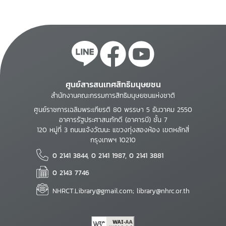
ศูนย์สารสนเทศสิทธิมนุษยชน
สำนักงานคณะกรรมการสิทธิมนุษยชนแห่งชาติ
ศูนย์ราชการเฉลิมพระเกียรติ 80 พรรษา 5 ธันวาคม 2550
อาคารรัฐประศาสนภักดี (อาคารบี) ชั้น 7
120 หมู่ที่ 3 ถนนแจ้งวัฒนะ แขวงทุ่งสองห้อง เขตหลักสี่
กรุงเทพฯ 10210
0 2141 3844, 0 2141 1987, 0 2141 3881
0 2143 7746
NHRCT.Library@gmail.com; library@nhrc.or.th