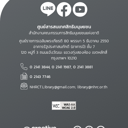
ศูนย์สารสนเทศสิทธิมนุษยชน
สำนักงานคณะกรรมการสิทธิมนุษยชนแห่งชาติ
ศูนย์ราชการเฉลิมพระเกียรติ 80 พรรษา 5 ธันวาคม 2550
อาคารรัฐประศาสนภักดี (อาคารบี) ชั้น 7
120 หมู่ที่ 3 ถนนแจ้งวัฒนะ แขวงทุ่งสองห้อง เขตหลักสี่
กรุงเทพฯ 10210
0 2141 3844, 0 2141 1987, 0 2141 3881
0 2143 7746
NHRCT.Library@gmail.com; library@nhrc.or.th