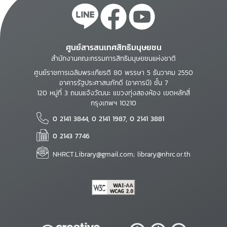
ศูนย์สารสนเทศสิทธิมนุษยชน
สำนักงานคณะกรรมการสิทธิมนุษยชนแห่งชาติ
ศูนย์ราชการเฉลิมพระเกียรติ 80 พรรษา 5 ธันวาคม 2550
อาคารรัฐประศาสนภักดี (อาคารบี) ชั้น 7
120 หมู่ที่ 3 ถนนแจ้งวัฒนะ แขวงทุ่งสองห้อง เขตหลักสี่
กรุงเทพฯ 10210
0 2141 3844, 0 2141 1987, 0 2141 3881
0 2143 7746
NHRCT.Library@gmail.com; library@nhrc.or.th