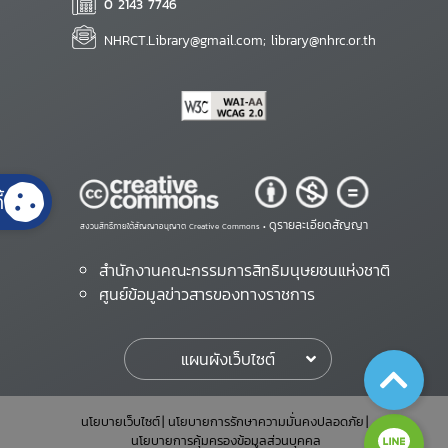
0 2143 7746
NHRCT.Library@gmail.com; library@nhrc.or.th
้
ดูรายละเอียดสัญญา
สงวนสิทธิ์ภายใต้สัญญาอนุญาต Creative Commons •
สำนักงานคณะกรรมการสิทธิมนุษยชนแห่งชาติ
ศูนย์ข้อมูลข่าวสารของทางราชการ
แผนผังเว็บไซต์
นโยบายเว็บไซต์
นโยบายการรักษาความมั่นคงปลอดภัย
นโยบายการคุ้มครองข้อมูลส่วนบุคคล