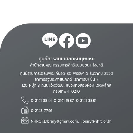
ศูนย์สารสนเทศสิทธิมนุษยชน
สำนักงานคณะกรรมการสิทธิมนุษยชนแห่งชาติ
ศูนย์ราชการเฉลิมพระเกียรติ 80 พรรษา 5 ธันวาคม 2550
อาคารรัฐประศาสนภักดี (อาคารบี) ชั้น 7
120 หมู่ที่ 3 ถนนแจ้งวัฒนะ แขวงทุ่งสองห้อง เขตหลักสี่
กรุงเทพฯ 10210
0 2141 3844, 0 2141 1987, 0 2141 3881
0 2143 7746
NHRCT.Library@gmail.com; library@nhrc.or.th