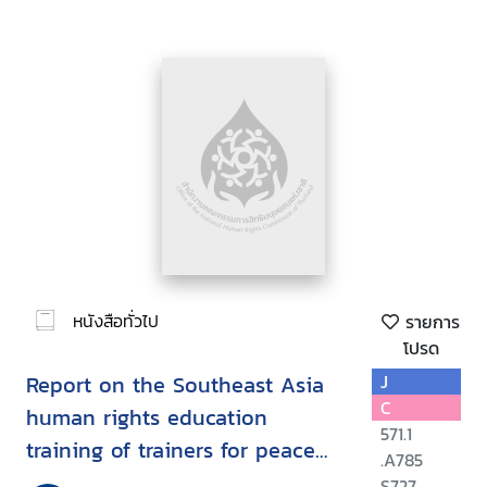
หนังสือทั่วไป
รายการ
โปรด
Report on the Southeast Asia
J
C
human rights education
571.1
training of trainers for peace
.A785
building ; Bangkok, Thailand
S727