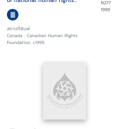
of national human rights
N277
commissions in the promotion
1999
and protection of economic,
social and cultural rights, Asian
สถานที่พิมพ์:
Regional Training Program,
Canada : Canadian Human Rights
Antipolo City, Philippines, May
Foundation, c1999.
9-14, 1999