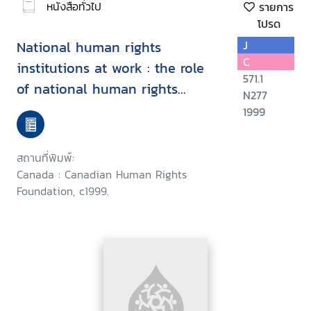
หนังสือทั่วไป
รายการ
โปรด
National human rights
J
C
institutions at work : the role
571.1
of national human rights
N277
commissions in the promotion
1999
and protection of economic,
social and cultural rights, Asian
สถานที่พิมพ์:
Regional Training Program,
Canada : Canadian Human Rights
Antipolo City, Philippines, May
Foundation, c1999.
9-14, 1999