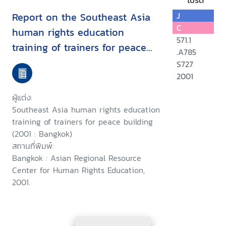
โปรด
Report on the Southeast Asia
J
C
human rights education
571.1
training of trainers for peace
.A785
building ; Bangkok, Thailand
S727
October 23-27, 2001
2001
ผู้แต่ง:
Southeast Asia human rights education
training of trainers for peace building
(2001 : Bangkok)
สถานที่พิมพ์:
Bangkok : Asian Regional Resource
Center for Human Rights Education,
2001.