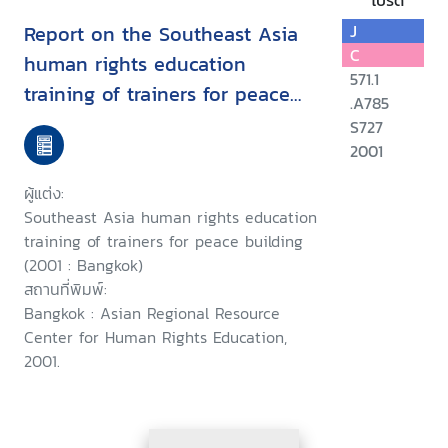
โปรด
Report on the Southeast Asia
J
C
human rights education
571.1
training of trainers for peace
.A785
building ; Bangkok, Thailand
S727
October 23-27, 2001
2001
ผู้แต่ง:
Southeast Asia human rights education
training of trainers for peace building
(2001 : Bangkok)
สถานที่พิมพ์:
Bangkok : Asian Regional Resource
Center for Human Rights Education,
2001.