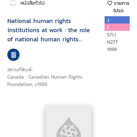
หนังสือทั่วไป
รายการ
โปรด
National human rights
J
C
institutions at work : the role
571.1
of national human rights
N277
commissions in the promotion
1999
and protection of economic,
social and cultural rights, Asian
สถานที่พิมพ์:
Regional Training Program,
Canada : Canadian Human Rights
Antipolo City, Philippines, May
Foundation, c1999.
9-14, 1999