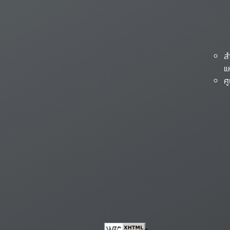
ส
แ
ศ