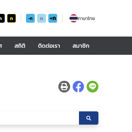
+ก
ก
ก
ก
ภาษาไทย
-ก
ศ
สถิติ
ติดต่อเรา
สมาชิก