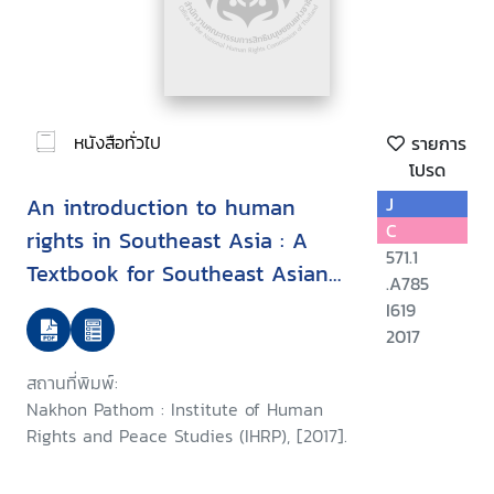
หนังสือทั่วไป
รายการ
โปรด
An introduction to human
J
C
rights in Southeast Asia : A
571.1
Textbook for Southeast Asian
.A785
Undergraduate Students.
I619
Volume Two
2017
สถานที่พิมพ์:
Nakhon Pathom : Institute of Human
Rights and Peace Studies (IHRP), [2017].