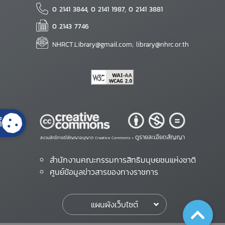
0 2141 3844, 0 2141 1987, 0 2141 3881
0 2143 7746
NHRCT.Library@gmail.com; library@nhrc.or.th
้
ดูรายละเอียดสัญญา
สงวนสิทธิ์ภายใต้สัญญาอนุญาต Creative Commons •
สำนักงานคณะกรรมการสิทธิมนุษยชนแห่งชาติ
ศูนย์ข้อมูลข่าวสารของทางราชการ
แผนผังเว็บไซต์