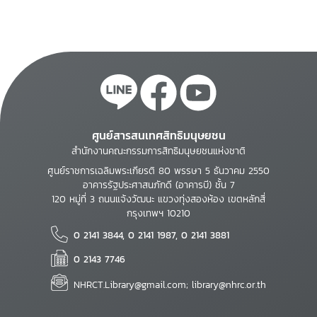
ศูนย์สารสนเทศสิทธิมนุษยชน
สำนักงานคณะกรรมการสิทธิมนุษยชนแห่งชาติ
ศูนย์ราชการเฉลิมพระเกียรติ 80 พรรษา 5 ธันวาคม 2550
อาคารรัฐประศาสนภักดี (อาคารบี) ชั้น 7
120 หมู่ที่ 3 ถนนแจ้งวัฒนะ แขวงทุ่งสองห้อง เขตหลักสี่
กรุงเทพฯ 10210
0 2141 3844, 0 2141 1987, 0 2141 3881
0 2143 7746
NHRCT.Library@gmail.com; library@nhrc.or.th