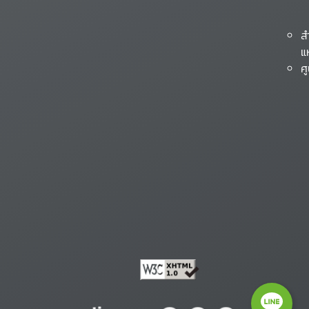
ส
แ
ศ