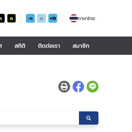
+ก
ก
ก
ก
ภาษาไทย
-ก
ศ
สถิติ
ติดต่อเรา
สมาชิก