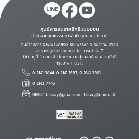
ศูนย์สารสนเทศสิทธิมนุษยชน
สำนักงานคณะกรรมการสิทธิมนุษยชนแห่งชาติ
ศูนย์ราชการเฉลิมพระเกียรติ 80 พรรษา 5 ธันวาคม 2550
อาคารรัฐประศาสนภักดี (อาคารบี) ชั้น 7
120 หมู่ที่ 3 ถนนแจ้งวัฒนะ แขวงทุ่งสองห้อง เขตหลักสี่
กรุงเทพฯ 10210
0 2141 3844, 0 2141 1987, 0 2141 3881
0 2143 7746
NHRCT.Library@gmail.com; library@nhrc.or.th