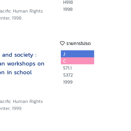
H918
1998
Pacific Human Rights
nter, 1998.
รายการโปรด
 and society :
J
C
ian workshops on
571.1
on in school
S372
1999
Pacific Human Rights
nter, 1999.