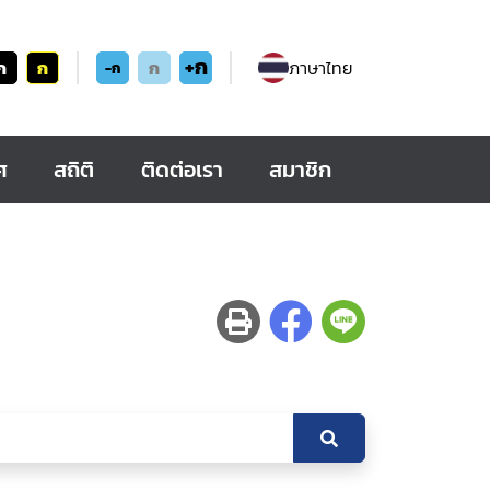
+ก
ก
ก
ก
ภาษาไทย
-ก
ศ
สถิติ
ติดต่อเรา
สมาชิก