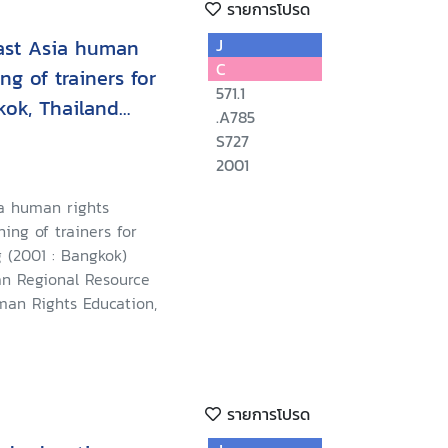
รายการโปรด
ast Asia human
J
C
ng of trainers for
571.1
kok, Thailand
.A785
S727
2001
a human rights
ning of trainers for
 (2001 : Bangkok)
an Regional Resource
man Rights Education,
รายการโปรด