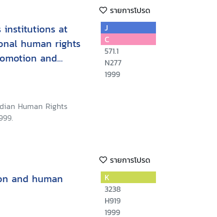
รายการโปรด
institutions at
J
C
ional human rights
571.1
romotion and
N277
c, social and
1999
 Regional Training
, Philippines, May
adian Human Rights
999.
รายการโปรด
ion and human
K
3238
H919
1999