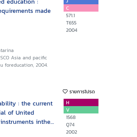
d education :
J
C
requirements made
571.1
T655
2004
tarina
SCO Asia and pacific
u foreducation, 2004.
รายการโปรด
ility : the current
H
V
al of United
1568
instruments inthe
Q74
2002