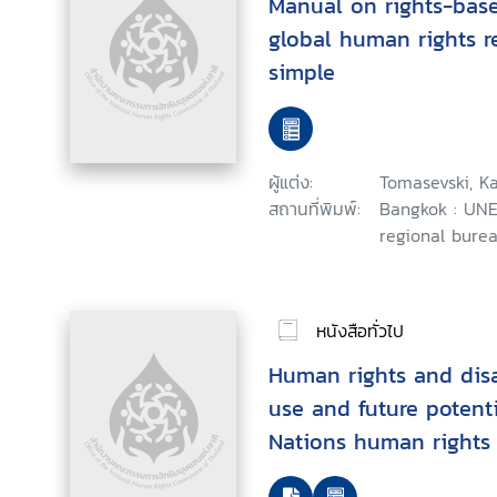
Manual on rights-base
global human rights 
simple
ผู้แต่ง:
Tomasevski, Ka
สถานที่พิมพ์:
Bangkok : UNE
regional burea
หนังสือทั่วไป
Human rights and disab
use and future potenti
Nations human rights 
context of disability