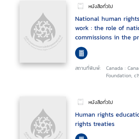
หนังสือทั่วไป
National human rights 
work : the role of nat
commissions in the p
protection of economi
cultural rights, Asian
Program, Antipolo City
สถานที่พิมพ์:
Canada : Can
9-14, 1999
Foundation, c1
หนังสือทั่วไป
Human rights educat
rights treaties