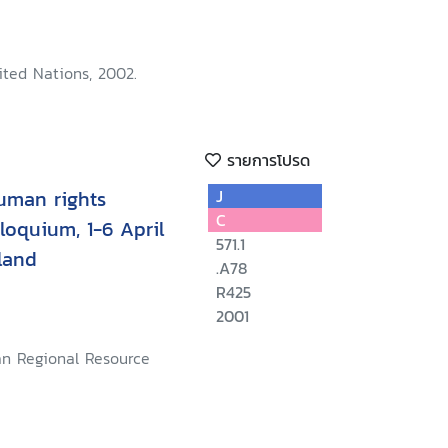
ited Nations, 2002.
รายการโปรด
uman rights
J
C
lloquium, 1-6 April
571.1
land
.A78
R425
2001
an Regional Resource