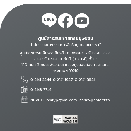
ศูนย์สารสนเทศสิทธิมนุษยชน
สำนักงานคณะกรรมการสิทธิมนุษยชนแห่งชาติ
ศูนย์ราชการเฉลิมพระเกียรติ 80 พรรษา 5 ธันวาคม 2550
อาคารรัฐประศาสนภักดี (อาคารบี) ชั้น 7
120 หมู่ที่ 3 ถนนแจ้งวัฒนะ แขวงทุ่งสองห้อง เขตหลักสี่
กรุงเทพฯ 10210
0 2141 3844, 0 2141 1987, 0 2141 3881
0 2143 7746
NHRCT.Library@gmail.com; library@nhrc.or.th