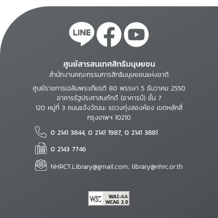
ศูนย์สารสนเทศสิทธิมนุษยชน
สำนักงานคณะกรรมการสิทธิมนุษยชนแห่งชาติ
ศูนย์ราชการเฉลิมพระเกียรติ 80 พรรษา 5 ธันวาคม 2550
อาคารรัฐประศาสนภักดี (อาคารบี) ชั้น 7
120 หมู่ที่ 3 ถนนแจ้งวัฒนะ แขวงทุ่งสองห้อง เขตหลักสี่
กรุงเทพฯ 10210
0 2141 3844, 0 2141 1987, 0 2141 3881
0 2143 7746
NHRCT.Library@gmail.com; library@nhrc.or.th