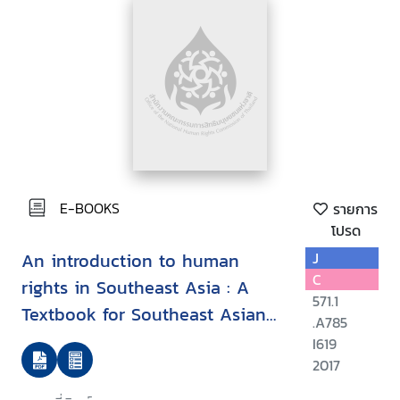
E-BOOKS
รายการ
โปรด
An introduction to human
J
C
rights in Southeast Asia : A
571.1
Textbook for Southeast Asian
.A785
Undergraduate Students.
I619
Volume Two
2017