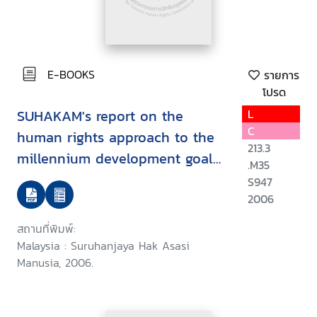
E-BOOKS
รายการ
โปรด
SUHAKAM's report on the
L
C
human rights approach to the
213.3
millennium development goals
.M35
: goal 2 : achieve universal
S947
primary education/
2006
สถานที่พิมพ์:
Malaysia : Suruhanjaya Hak Asasi
Manusia, 2006.